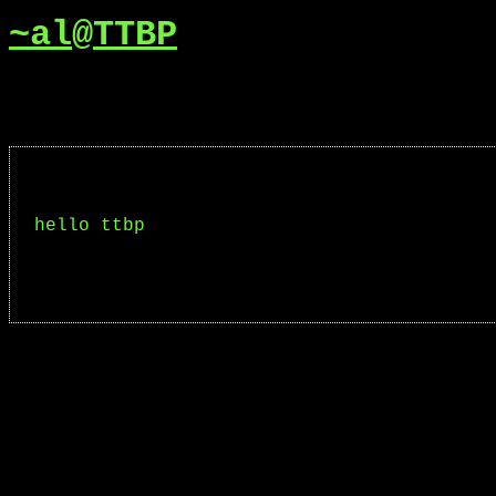
~al
@
TTBP
hello ttbp