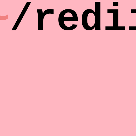
~
/redi